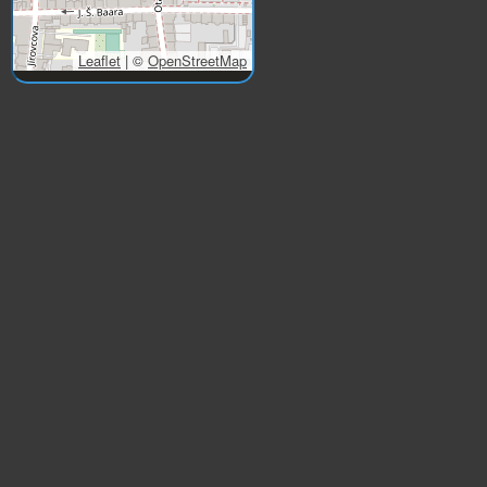
Leaflet
|
©
OpenStreetMap