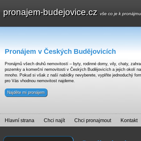
pronajem-budejovice.cz
vše co je k pronájm
Pronájem v Českých Budějovicích
Pronájmů všech druhů nemovitostí – byty, rodinné domy, vily, chaty, zahra
pozemky a komerční nemovitosti v Českých Budějovicích a jejich okolí na
mnoho. Pokud si však z naší nabídky nevyberete, vyplňte jednoduchý for
pro Vás vhodnou nemovitost najdeme.
Najděte mi pronájem
Hlavní strana
Chci najít
Chci pronajmout
Kontakt