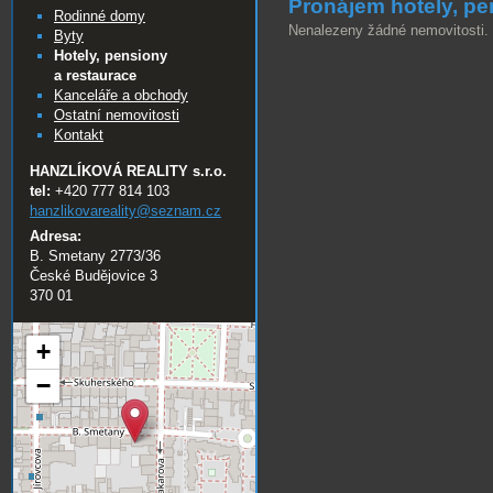
Pronájem hotely, pe
Rodinné domy
Nenalezeny žádné nemovitosti.
Byty
Hotely, pensiony
a restaurace
Kanceláře a obchody
Ostatní nemovitosti
Kontakt
HANZLÍKOVÁ REALITY s.r.o.
tel:
+420 777 814 103
hanzlikovareality@
seznam.cz
Adresa:
B. Smetany 2773/36
České Budějovice 3
370 01
+
−