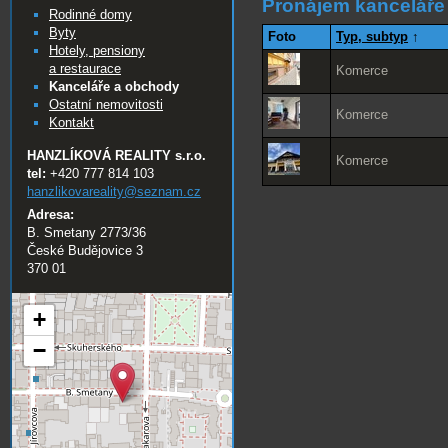
Pronájem kanceláře
Rodinné domy
Byty
Foto
Typ, subtyp
↑
Hotely, pensiony
a restaurace
Komerce
Kanceláře a obchody
Ostatní nemovitosti
Komerce
Kontakt
HANZLÍKOVÁ REALITY s.r.o.
Komerce
tel:
+420 777 814 103
hanzlikovareality@
seznam.cz
Adresa:
B. Smetany 2773/36
České Budějovice 3
370 01
+
−