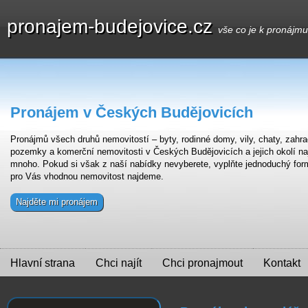
pronajem-budejovice.cz
vše co je k pronájm
Pronájem v Českých Budějovicích
Pronájmů všech druhů nemovitostí – byty, rodinné domy, vily, chaty, zahra
pozemky a komerční nemovitosti v Českých Budějovicích a jejich okolí na
mnoho. Pokud si však z naší nabídky nevyberete, vyplňte jednoduchý for
pro Vás vhodnou nemovitost najdeme.
Najděte mi pronájem
Hlavní strana
Chci najít
Chci pronajmout
Kontakt