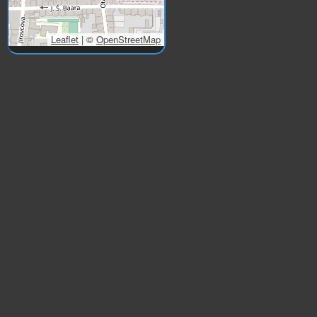
Leaflet
|
©
OpenStreetMap