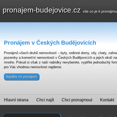
pronajem-budejovice.cz
vše co je k pronájm
Pronájem v Českých Budějovicích
Pronájmů všech druhů nemovitostí – byty, rodinné domy, vily, chaty, zahra
pozemky a komerční nemovitosti v Českých Budějovicích a jejich okolí na
mnoho. Pokud si však z naší nabídky nevyberete, vyplňte jednoduchý for
pro Vás vhodnou nemovitost najdeme.
Najděte mi pronájem
Hlavní strana
Chci najít
Chci pronajmout
Kontakt