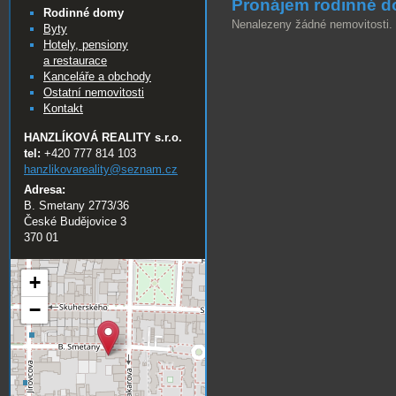
Pronájem rodinné 
Rodinné domy
Nenalezeny žádné nemovitosti.
Byty
Hotely, pensiony
a restaurace
Kanceláře a obchody
Ostatní nemovitosti
Kontakt
HANZLÍKOVÁ REALITY s.r.o.
tel:
+420 777 814 103
hanzlikovareality@
seznam.cz
Adresa:
B. Smetany 2773/36
České Budějovice 3
370 01
+
−