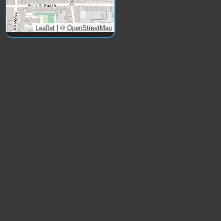
Leaflet
|
©
OpenStreetMap