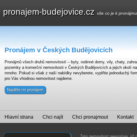
pronajem-budejovice.cz
vše co je k pronájm
Pronájem v Českých Budějovicích
Pronájmů všech druhů nemovitostí – byty, rodinné domy, vily, chaty, zahra
pozemky a komerční nemovitosti v Českých Budějovicích a jejich okolí na
mnoho. Pokud si však z naší nabídky nevyberete, vyplňte jednoduchý for
pro Vás vhodnou nemovitost najdeme.
Najděte mi pronájem
Hlavní strana
Chci najít
Chci pronajmout
Kontakt
Tato nemovitost neexistuje, již