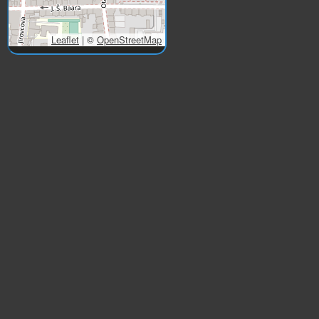
Leaflet
|
©
OpenStreetMap