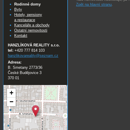
Rodinné domy
Zpět na hlavní stranu
.
Byty
Hotely, pensiony
a restaurace
Kanceláře a obchody
Ostatní nemovitosti
Kontakt
HANZLÍKOVÁ REALITY s.r.o.
tel:
+420 777 814 103
hanzlikovareality@
seznam.cz
Adresa:
B. Smetany 2773/36
České Budějovice 3
370 01
+
−