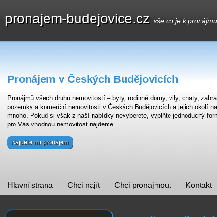
pronajem-budejovice.cz
vše co je k pronájm
Pronájem v Českých Budějovicích
Pronájmů všech druhů nemovitostí – byty, rodinné domy, vily, chaty, zahra
pozemky a komerční nemovitosti v Českých Budějovicích a jejich okolí na
mnoho. Pokud si však z naší nabídky nevyberete, vyplňte jednoduchý for
pro Vás vhodnou nemovitost najdeme.
Najděte mi pronájem
Hlavní strana
Chci najít
Chci pronajmout
Kontakt