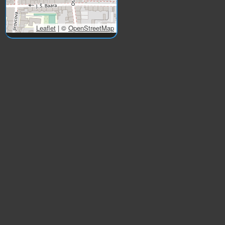
Leaflet
|
©
OpenStreetMap