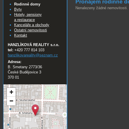
Pronájem rodinné 
Rodinné domy
Nenalezeny žádné nemovitosti.
Byty
Hotely, pensiony
a restaurace
Kanceláře a obchody
Ostatní nemovitosti
Kontakt
HANZLÍKOVÁ REALITY s.r.o.
tel:
+420 777 814 103
hanzlikovareality@
seznam.cz
Adresa:
B. Smetany 2773/36
České Budějovice 3
370 01
+
−