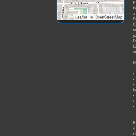
P
k
a
Leaflet
|
©
OpenStreetMap
D
Č
n
j
D
k
s
H
•
•
•
k
•
•
•
B
v
i