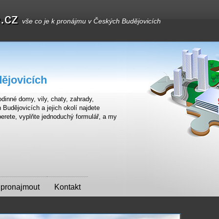
e.cz
vše co je k pronájmu v Českých Budějovicích
ějovicích
dinné domy, vily, chaty, zahrady,
udějovicích a jejich okolí najdete
erete, vyplňte jednoduchý formulář, a my
 pronajmout
Kontakt