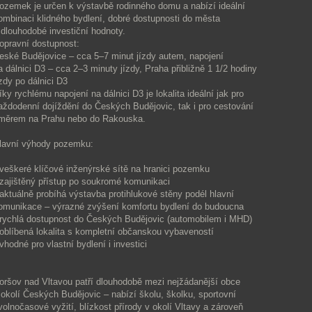
ozemek je určen k výstavbě rodinného domu a nabízí ideální
ombinaci klidného bydlení, dobré dostupnosti do města
 dlouhodobé investiční hodnoty.
opravní dostupnost:
eské Budějovice – cca 5–7 minut jízdy autem, napojení
a dálnici D3 – cca 2–3 minuty jízdy, Praha přibližně 1 1/2 hodiny
ízdy po dálnici D3
íky rychlému napojení na dálnici D3 je lokalita ideální jak pro
aždodenní dojíždění do Českých Budějovic, tak i pro cestování
měrem na Prahu nebo do Rakouska.
lavní výhody pozemku:
 veškeré klíčové inženýrské sítě na hranici pozemku
 zajištěný přístup po soukromé komunikaci
 aktuálně probíhá výstavba protihlukové stěny podél hlavní
omunikace – výrazné zvýšení komfortu bydlení do budoucna
 rychlá dostupnost do Českých Budějovic (automobilem i MHD)
 oblíbená lokalita s kompletní občanskou vybaveností
 vhodné pro vlastní bydlení i investici
oršov nad Vltavou patří dlouhodobě mezi nejžádanější obce
 okolí Českých Budějovic – nabízí školu, školku, sportovní
 volnočasové vyžití, blízkost přírody v okolí Vltavy a zároveň