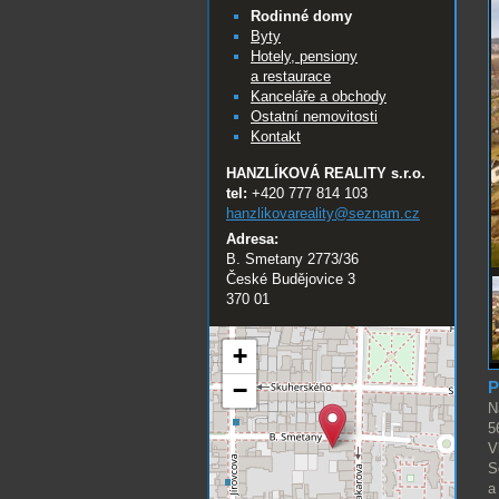
Rodinné domy
Byty
Hotely, pensiony
a restaurace
Kanceláře a obchody
Ostatní nemovitosti
Kontakt
HANZLÍKOVÁ REALITY s.r.o.
tel:
+420 777 814 103
hanzlikovareality@
seznam.cz
Adresa:
B. Smetany 2773/36
České Budějovice 3
370 01
+
−
P
N
5
V
S
a