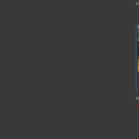
p
M
*