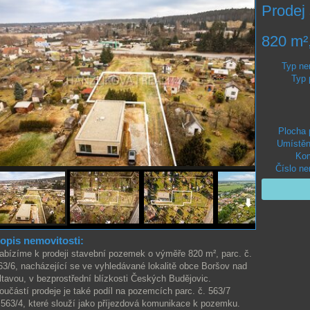
Prodej
820 m²
Typ ne
Typ
Plocha
Umístěn
Kom
Číslo ne
opis nemovitosti:
abízíme k prodeji stavební pozemek o výměře 820 m², parc. č.
63/6, nacházející se ve vyhledávané lokalitě obce Boršov nad
ltavou, v bezprostřední blízkosti Českých Budějovic.
oučástí prodeje je také podíl na pozemcích parc. č. 563/7
 563/4, které slouží jako příjezdová komunikace k pozemku.