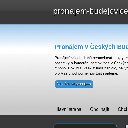
pronajem-budejovic
Pronájem v Českých Bud
Pronájmů všech druhů nemovitostí – byty, ro
pozemky a komerční nemovitosti v Českých B
mnoho. Pokud si však z naší nabídky nevyb
pro Vás vhodnou nemovitost najdeme.
Najděte mi pronájem
Hlavní strana
Chci najít
Chci