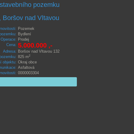
 stavebního pozemku
, Boršov nad Vltavou
movitosti:
Pozemek
 pozemku:
Bydlení
Operace:
Prodej
5.000.000 ,-
Cena:
Adresa:
Boršov nad Vltavou 132
2
 pozemku:
825 m
í objektu:
Okraj obce
unikace:
Asfaltová
movitosti:
0000003304