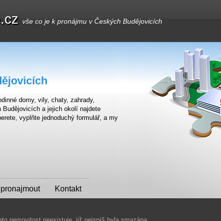
e.cz
vše co je k pronájmu v Českých Budějovicích
ějovicích
dinné domy, vily, chaty, zahrady,
udějovicích a jejich okolí najdete
erete, vyplňte jednoduchý formulář, a my
 pronajmout
Kontakt
ato nemovitost neexistuje, již nejspíš byla smazána.