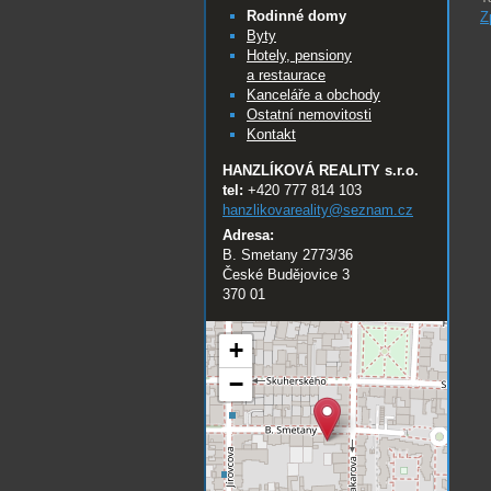
Rodinné domy
Z
Byty
Hotely, pensiony
a restaurace
Kanceláře a obchody
Ostatní nemovitosti
Kontakt
HANZLÍKOVÁ REALITY s.r.o.
tel:
+420 777 814 103
hanzlikovareality@
seznam.cz
Adresa:
B. Smetany 2773/36
České Budějovice 3
370 01
+
−