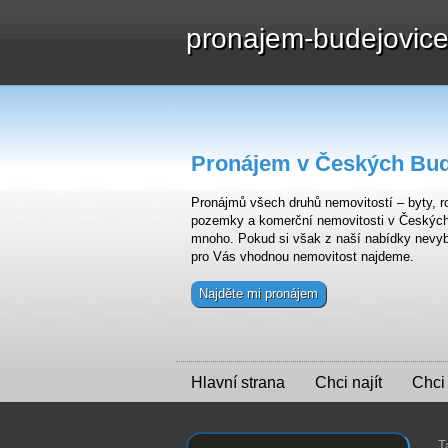
pronajem-budejovic
Pronájem v Českých Bud
Pronájmů všech druhů nemovitostí – byty, ro
pozemky a komerční nemovitosti v Českých B
mnoho. Pokud si však z naší nabídky nevyb
pro Vás vhodnou nemovitost najdeme.
Najděte mi pronájem
Hlavní strana
Chci najít
Chci
T