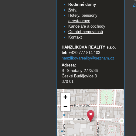
Rodinné domy
Z
Byty
Hotely, pensiony
a restaurace
Kanceláře a obchody
Ostatní nemovitosti
Kontakt
HANZLÍKOVÁ REALITY s.r.o.
tel:
+420 777 814 103
hanzlikovareality@
seznam.cz
Adresa:
B. Smetany 2773/36
České Budějovice 3
370 01
+
−