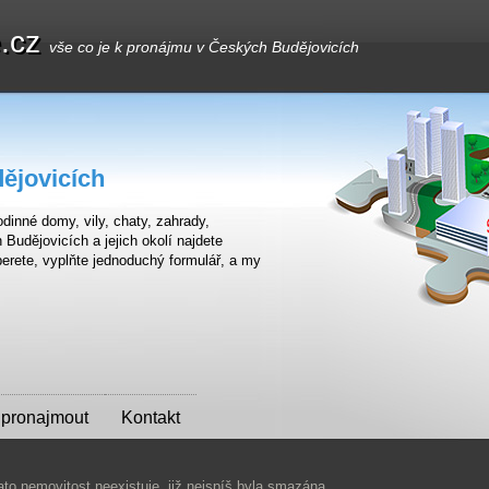
e.cz
vše co je k pronájmu v Českých Budějovicích
ějovicích
dinné domy, vily, chaty, zahrady,
udějovicích a jejich okolí najdete
erete, vyplňte jednoduchý formulář, a my
 pronajmout
Kontakt
ato nemovitost neexistuje, již nejspíš byla smazána.