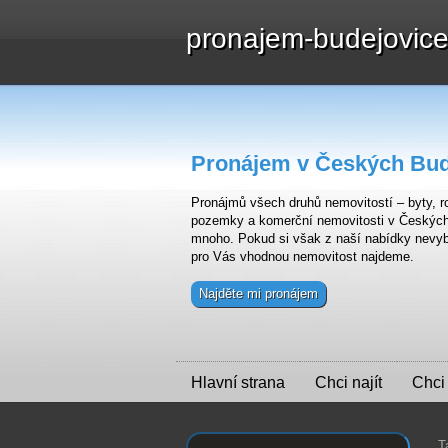
pronajem-budejovic
Pronájem v Českých Bud
Pronájmů všech druhů nemovitostí – byty, ro
pozemky a komerční nemovitosti v Českých B
mnoho. Pokud si však z naší nabídky nevyb
pro Vás vhodnou nemovitost najdeme.
Najděte mi pronájem
Hlavní strana
Chci najít
Chci
T