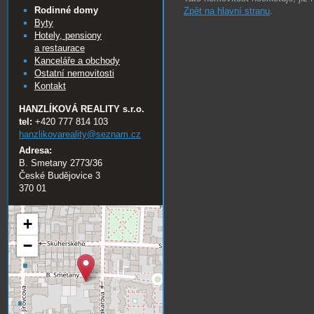
Rodinné domy
Zpět na hlavní stranu
.
Byty
Hotely, pensiony
a restaurace
Kanceláře a obchody
Ostatní nemovitosti
Kontakt
HANZLÍKOVÁ REALITY s.r.o.
tel:
+420 777 814 103
hanzlikovareality@
seznam.cz
Adresa:
B. Smetany 2773/36
České Budějovice 3
370 01
+
−