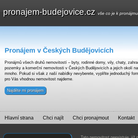
pronajem-budejovice.cz
vše co je k pronájm
Pronájem v Českých Budějovicích
Pronájmů všech druhů nemovitostí – byty, rodinné domy, vily, chaty, zahra
pozemky a komerční nemovitosti v Českých Budějovicích a jejich okolí na
mnoho. Pokud si však z naší nabídky nevyberete, vyplňte jednoduchý for
pro Vás vhodnou nemovitost najdeme.
Najděte mi pronájem
Hlavní strana
Chci najít
Chci pronajmout
Kontakt
Tato nemovitost neexistuje, již