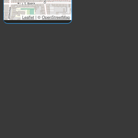
Leaflet
|
©
OpenStreetMap