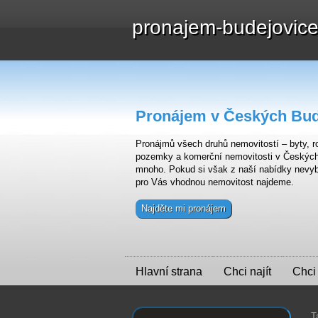
pronajem-budejovic
Pronájem v Českých Bud
Pronájmů všech druhů nemovitostí – byty, ro
pozemky a komerční nemovitosti v Českých B
mnoho. Pokud si však z naší nabídky nevyb
pro Vás vhodnou nemovitost najdeme.
Najděte mi pronájem
Hlavní strana
Chci najít
Chci
T