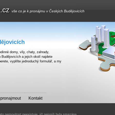
e.cz
vše co je k pronájmu v Českých Budějovicích
ějovicích
dinné domy, vily, chaty, zahrady,
udějovicích a jejich okolí najdete
erete, vyplňte jednoduchý formulář, a my
 pronajmout
Kontakt
ato nemovitost neexistuje, již nejspíš byla smazána.