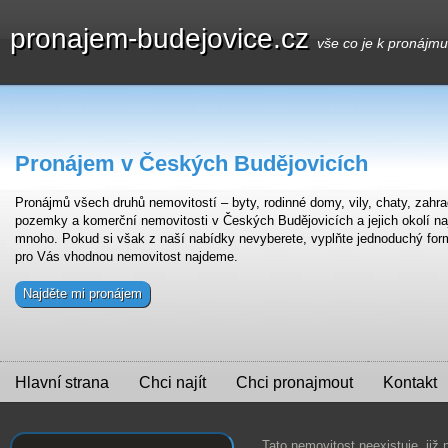
pronajem-budejovice.cz
vše co je k pronájm
Pronájem v Českých Budějovicích
Pronájmů všech druhů nemovitostí – byty, rodinné domy, vily, chaty, zahra
pozemky a komerční nemovitosti v Českých Budějovicích a jejich okolí na
mnoho. Pokud si však z naší nabídky nevyberete, vyplňte jednoduchý for
pro Vás vhodnou nemovitost najdeme.
Najděte mi pronájem
Hlavní strana
Chci najít
Chci pronajmout
Kontakt
Tato nemovitost neexistuje, již