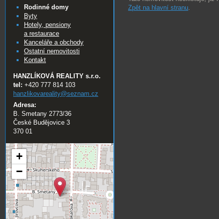
Rodinné domy
Zpět na hlavní stranu
.
Byty
Hotely, pensiony
a restaurace
Kanceláře a obchody
Ostatní nemovitosti
Kontakt
HANZLÍKOVÁ REALITY s.r.o.
tel:
+420 777 814 103
hanzlikovareality@
seznam.cz
Adresa:
B. Smetany 2773/36
České Budějovice 3
370 01
+
−