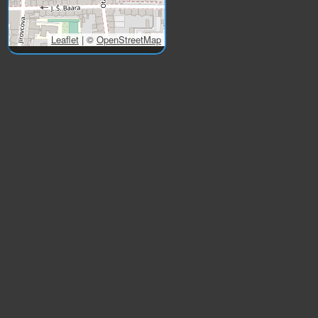
Leaflet
|
©
OpenStreetMap