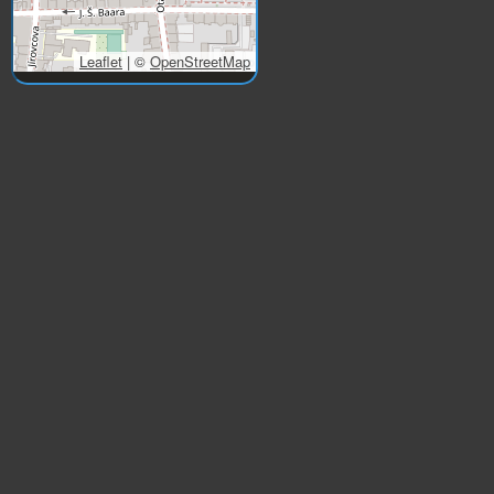
Leaflet
|
©
OpenStreetMap