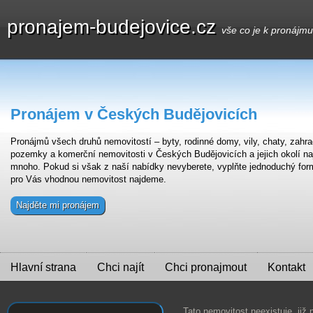
pronajem-budejovice.cz
vše co je k pronájm
Pronájem v Českých Budějovicích
Pronájmů všech druhů nemovitostí – byty, rodinné domy, vily, chaty, zahra
pozemky a komerční nemovitosti v Českých Budějovicích a jejich okolí na
mnoho. Pokud si však z naší nabídky nevyberete, vyplňte jednoduchý for
pro Vás vhodnou nemovitost najdeme.
Najděte mi pronájem
Hlavní strana
Chci najít
Chci pronajmout
Kontakt
Tato nemovitost neexistuje, již