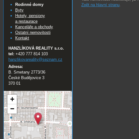
Rodinné domy
Zpět na hlavní stranu
.
Byty
Hotely, pensiony
a restaurace
Kanceláře a obchody
Ostatní nemovitosti
Kontakt
HANZLÍKOVÁ REALITY s.r.o.
tel:
+420 777 814 103
hanzlikovareality@
seznam.cz
Adresa:
B. Smetany 2773/36
České Budějovice 3
370 01
+
−